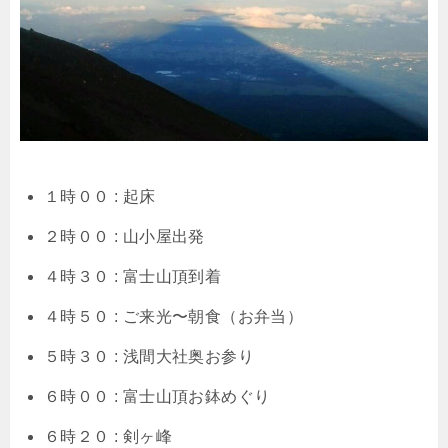
１時００ : 起床
２時００ : 山小屋出発
４時３０ : 富士山頂到着
４時５０ : ご来光〜朝食（お弁当）
５時３０ : 浅間大社奥お参り
６時００ : 富士山頂お鉢めぐり
６時２０ : 剣ヶ峰