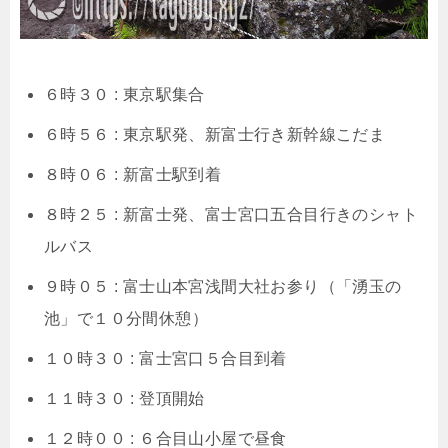
６時３０ : 東京駅集合
６時５６ : 東京駅発、新富士行き新幹線こだま
８時０６ : 新富士駅到着
８時２５ : 新富士発、富士宮口五合目行きのシャト
ルバス
９時０５ : 富士山本宮浅間大社お参り（「湧玉の
池」で１０分間休憩）
１０時３０ : 富士宮口５合目到着
１１時３０ : 登頂開始
１２時００ : ６合目山小屋で昼食